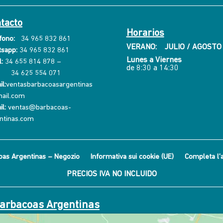
tacto
Horarios
fono:
34 965 832 861
VERANO: JULIO / AGOSTO
sapp:
34 965 832 861
Lunes a Viernes
:
34 655 814 878
–
de 8:30 a 14:30
34 625 554 071
l:
ventasbarbacoasargentinas
ail.com
il:
ventas@barbacoas-
ntinas.com
oas Argentinas – Negozio
Informativa sui cookie (UE)
Completa l’
PRECIOS IVA NO INCLUIDO
Barbacoas Argentinas