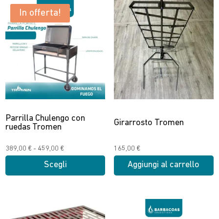
In offerta!
Parrilla Chulengo con
Girarrosto Tromen
ruedas Tromen
Fascia
389,00
€
-
459,00
€
165,00
€
di
Scegli
Aggiungi al carrello
prezzo:
Questo
da
prodotto
389,00 €
ha
a