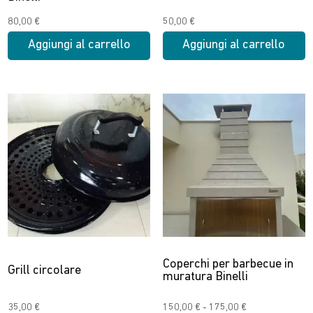
del
prodotto
80,00
€
50,00
€
Aggiungi al carrello
Aggiungi al carrello
Coperchi per barbecue in
Grill circolare
muratura Binelli
Fascia
35,00
€
150,00
€
-
175,00
€