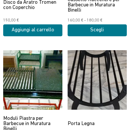
Disco da Aratro Tromen
Barbecue in Muratura
con Coperchio
Binelli
Fascia
150,00
€
160,00
€
-
180,00
€
di
Aggiungi al carrello
Scegli
prezzo:
Questo
da
prodotto
160,00 €
ha
a
più
180,00 €
varianti.
Le
opzioni
possono
essere
scelte
nella
Moduli Piastra per
pagina
Barbecue in Muratura
Porta Legna
Binelli