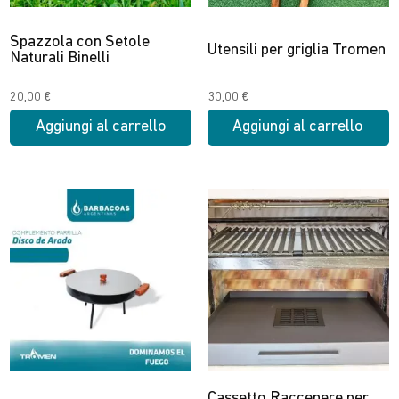
scelte
nella
Spazzola con Setole
pagina
Utensili per griglia Tromen
Naturali Binelli
del
prodotto
20,00
€
30,00
€
Aggiungi al carrello
Aggiungi al carrello
Cassetto Raccenere per