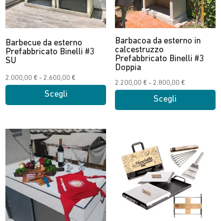
essere
essere
scelte
scelte
nella
nella
Barbacoa da esterno in
Barbecue da esterno
calcestruzzo
pagina
pagina
Prefabbricato Binelli #3
Prefabbricato Binelli #3
SU
del
del
Doppia
prodotto
prodotto
Fascia
2.000,00
€
-
2.600,00
€
Fascia
2.200,00
€
-
2.800,00
€
di
Scegli
di
Scegli
prezzo:
prezzo:
Questo
Questo
da
da
prodotto
prodotto
2.000,00 €
2.200,00 €
ha
ha
a
a
più
più
2.600,00 €
2.800,00 €
varianti.
varianti.
Le
Le
opzioni
opzioni
possono
possono
essere
essere