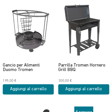
prodotto
150,00 €
ha
a
più
175,00 €
varianti.
Le
opzioni
possono
essere
scelte
nella
Gancio per Alimenti
Parrilla Tromen Hornero
pagina
Duomo Tromen
Grill BBQ
del
prodotto
195,00
€
300,00
€
Aggiungi al carrello
Aggiungi al carrello