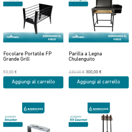
Focolare Portatile FP
Parilla a Legna
Grande Grill
Chulenguito
Il
Il
50,00
€
330,00
€
300,00
€
prezzo
prezzo
Aggiungi al carrello
Aggiungi al carrello
originale
attuale
era:
è:
330,00 €.
300,00 €.