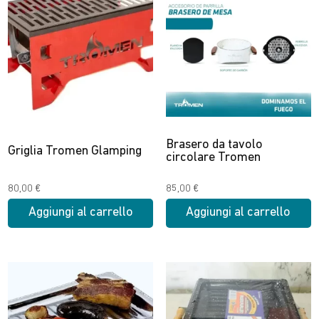
più
459,00 €
varianti.
Le
opzioni
possono
essere
scelte
nella
Brasero da tavolo
pagina
Griglia Tromen Glamping
circolare Tromen
del
prodotto
80,00
€
85,00
€
Aggiungi al carrello
Aggiungi al carrello