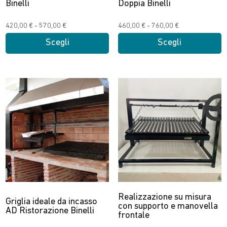
Binelli
Doppia Binelli
del
del
prodotto
prodotto
Fascia
Fascia
420,00
€
-
570,00
€
460,00
€
-
760,00
€
di
di
Scegli
Scegli
prezzo:
prezzo:
Questo
Questo
da
da
prodotto
prodotto
420,00 €
460,00 €
ha
ha
a
a
più
più
570,00 €
760,00 €
varianti.
varianti.
Le
Le
opzioni
opzioni
possono
possono
essere
essere
scelte
scelte
nella
nella
Realizzazione su misura
Griglia ideale da incasso
pagina
pagina
con supporto e manovella
AD Ristorazione Binelli
frontale
del
del