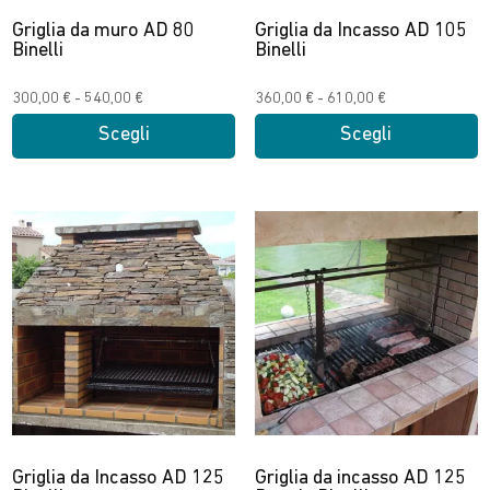
pagina
Griglia da muro AD 80
Griglia da Incasso AD 105
Binelli
Binelli
del
prodotto
Fascia
Fascia
300,00
€
-
540,00
€
360,00
€
-
610,00
€
di
di
Scegli
Scegli
prezzo:
prezzo:
Questo
Questo
da
da
prodotto
prodotto
300,00 €
360,00 €
ha
ha
a
a
più
più
540,00 €
610,00 €
varianti.
varianti.
Le
Le
opzioni
opzioni
possono
possono
essere
essere
scelte
scelte
nella
nella
Griglia da Incasso AD 125
Griglia da incasso AD 125
pagina
pagina