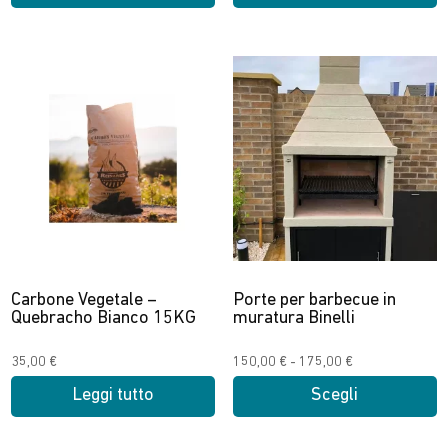
Questo
prodotto
ha
più
varianti.
Le
opzioni
possono
essere
scelte
nella
Carbone Vegetale –
Porte per barbecue in
pagina
Quebracho Bianco 15KG
muratura Binelli
del
prodotto
Fascia
35,00
€
150,00
€
-
175,00
€
di
Leggi tutto
Scegli
prezzo:
Questo
da