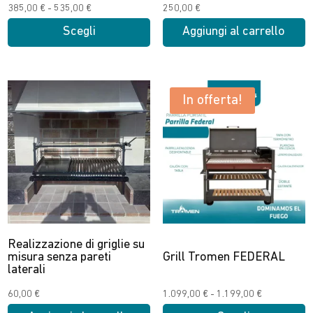
prodotto
prodotto
Fascia
385,00
€
-
535,00
€
250,00
€
di
Scegli
Aggiungi al carrello
prezzo:
Questo
da
prodotto
385,00 €
ha
a
In offerta!
più
535,00 €
varianti.
Le
opzioni
possono
essere
scelte
nella
Realizzazione di griglie su
pagina
misura senza pareti
Grill Tromen FEDERAL
laterali
del
prodotto
Fascia
60,00
€
1.099,00
€
-
1.199,00
€
di