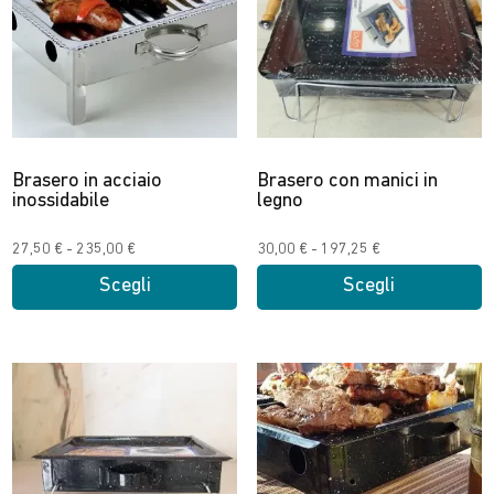
Brasero in acciaio
Brasero con manici in
inossidabile
legno
Fascia
Fascia
27,50
€
-
235,00
€
30,00
€
-
197,25
€
di
di
Scegli
Scegli
prezzo:
prezzo:
Questo
Questo
da
da
prodotto
prodotto
27,50 €
30,00 €
ha
ha
a
a
più
più
235,00 €
197,25 €
varianti.
varianti.
Le
Le