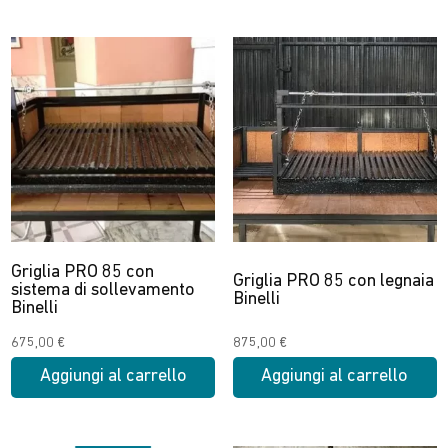
Questo
Questo
da
da
prodotto
prodotto
779,00 €
980,00 €
ha
ha
a
a
più
più
859,00 €
1.050,00 €
varianti.
varianti.
Le
Le
opzioni
opzioni
possono
possono
essere
essere
scelte
scelte
nella
nella
Griglia PRO 85 con
Griglia PRO 85 con legnaia
pagina
pagina
sistema di sollevamento
Binelli
Binelli
del
del
prodotto
prodotto
675,00
€
875,00
€
Aggiungi al carrello
Aggiungi al carrello