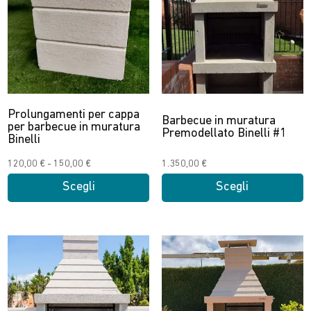
Prolungamenti per cappa
Barbecue in muratura
per barbecue in muratura
Premodellato Binelli #1
Binelli
Fascia
120,00
€
-
150,00
€
1.350,00
€
di
Scegli
Scegli
prezzo:
Questo
Questo
da
prodotto
prodotto
120,00 €
ha
ha
a
più
più
150,00 €
varianti.
varianti.
Le
Le