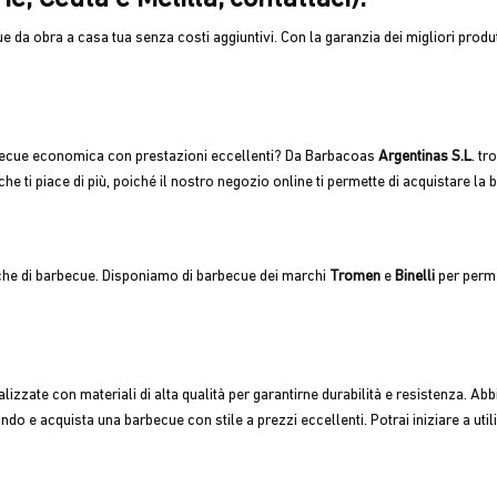
 da obra a casa tua senza costi aggiuntivi. Con la garanzia dei migliori produ
becue economica con prestazioni eccellenti? Da Barbacoas
Argentinas S.L
. tr
he ti piace di più, poiché il
nostro negozio online ti permette di acquistare la b
he di barbecue. Disponiamo di barbecue dei marchi
Tromen
e
Binelli
per perme
izzate con materiali di alta qualità per garantirne durabilità e resistenza. 
do e acquista una barbecue con stile a prezzi eccellenti. Potrai iniziare a util