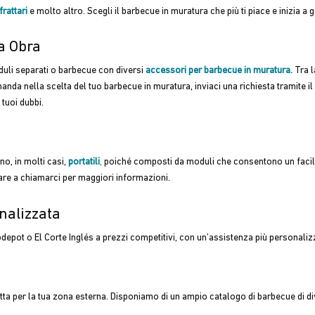
rattari
e molto altro. Scegli il barbecue in muratura che più ti piace e inizia a go
a Obra
duli separati o barbecue con diversi
accessori per barbecue in muratura.
Tra l
anda nella scelta del tuo barbecue in muratura, inviaci una richiesta tramite il
 tuoi dubbi.
o, in molti casi,
portatili
,
poiché composti da moduli che consentono un facile
itare a chiamarci per maggiori informazioni.
nalizzata
odepot o El Corte Inglés a prezzi competitivi, con un’assistenza più personaliz
ta per la tua zona esterna. Disponiamo di un ampio catalogo di barbecue di diver