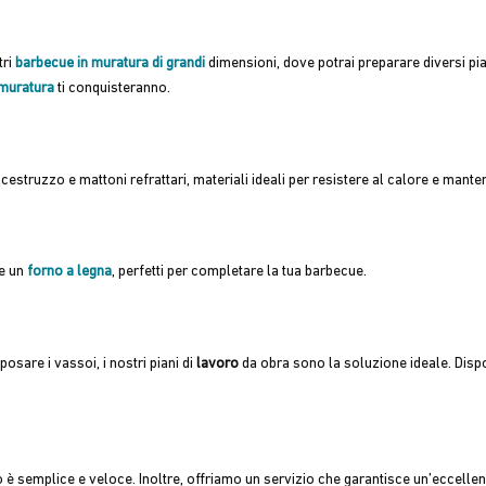
tri
barbecue in muratura di grandi
dimensioni, dove potrai preparare diversi pia
n muratura
ti conquisteranno.
estruzzo e mattoni refrattari, materiali ideali per resistere al calore e mante
e un
forno a legna
, perfetti per completare la tua barbecue.
posare i vassoi, i nostri piani di
lavoro
da obra sono la soluzione ideale. Dispo
è semplice e veloce. Inoltre, offriamo un servizio che garantisce un’
eccellen