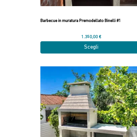
Barbecue in muratura Premodellato Binelli #1
1.350,00
€
Scegli
Questo
prodotto
ha
più
varianti.
Le
opzioni
possono
essere
scelte
nella