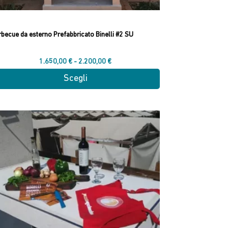
rbecue da esterno Prefabbricato Binelli #2 SU
Fascia
1.650,00
€
-
2.200,00
€
di
Scegli
prezzo:
esto
da
odotto
1.650,00 €
a
2.200,00 €
ianti.
ioni
ssono
sere
lte
la