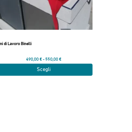
gina
odotto
ni di Lavoro Binelli
Fascia
490,00
€
-
550,00
€
di
Scegli
prezzo:
esto
da
odotto
490,00 €
a
550,00 €
ianti.
ioni