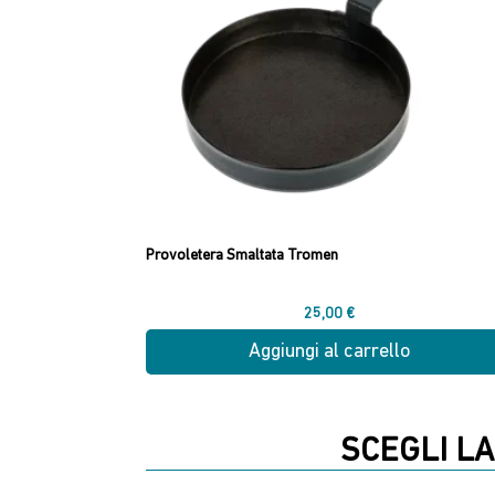
possono
essere
scelte
nella
pagina
del
prodotto
Provoletera Smaltata Tromen
25,00
€
Aggiungi al carrello
SCEGLI LA