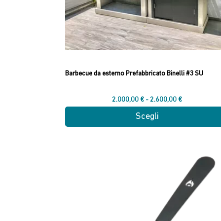
pagina
del
prodotto
Barbecue da esterno Prefabbricato Binelli #3 SU
Fascia
2.000,00
€
-
2.600,00
€
di
Scegli
prezzo:
Questo
da
prodotto
2.000,00 €
ha
a
più
2.600,00 €
varianti.
Le
opzioni