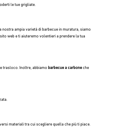
derti le tue grigliate.
a nostra ampia varietà di barbecue in muratura, siamo
 sito web e ti aiuteremo volentieri a prendere la tua
 trasloco. Inoltre, abbiamo
barbecue a carbone
che
zata.
si materiali tra cui scegliere quella che più ti piace.