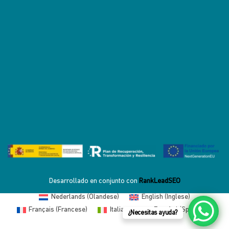
Desarrollado en conjunto con
RankLeadSEO
Nederlands
(
Olandese
)
English
(
Inglese
)
Français
(
Francese
)
Italiano
Español
(
Spagnolo
)
¿Necesitas ayuda?