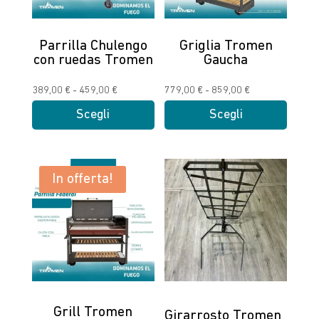
Parrilla Chulengo
Griglia Tromen
con ruedas Tromen
Gaucha
Fascia
Fascia
389,00
€
-
459,00
€
779,00
€
-
859,00
€
di
di
Scegli
Scegli
prezzo:
prezzo:
Questo
Questo
da
da
prodotto
prodotto
389,00 €
779,00 €
ha
ha
In offerta!
a
a
più
più
459,00 €
859,00 €
varianti.
varianti.
Le
Le
opzioni
opzioni
possono
possono
essere
essere
scelte
scelte
Grill Tromen
Girarrosto Tromen