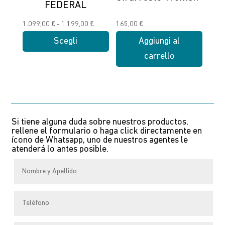
nella
nella
FEDERAL
pagina
pagina
Fascia
1.099,00
€
-
1.199,00
€
165,00
€
del
del
di
Scegli
Aggiungi al
prodotto
prodotto
prezzo:
carrello
Questo
da
prodotto
1.099,00 €
ha
a
più
1.199,00 €
varianti.
Si tiene alguna duda sobre nuestros productos,
Le
rellene el formulario o haga click directamente en
opzioni
ícono de Whatsapp, uno de nuestros agentes le
atenderá lo antes posible.
possono
essere
scelte
nella
pagina
del