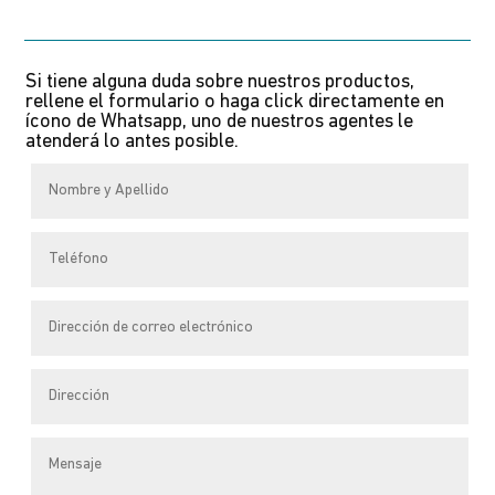
meerdere
variaties.
Si tiene alguna duda sobre nuestros productos,
Deze
rellene el formulario o haga click directamente en
optie
ícono de Whatsapp, uno de nuestros agentes le
atenderá lo antes posible.
kan
gekozen
worden
op
de
productpagina