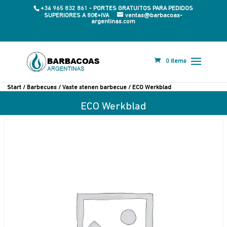
+34 965 832 861 - PORTES GRATUITOS PARA PEDIDOS
SUPERIORES A 80€+IVA
ventas@barbacoas-
argentinas.com
0 items
Start
/
Barbecues
/
Vaste stenen barbecue
/ ECO Werkblad
ECO Werkblad