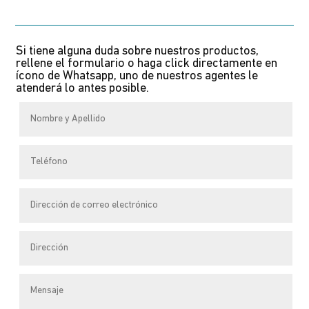
meerdere
variaties.
Si tiene alguna duda sobre nuestros productos,
Deze
rellene el formulario o haga click directamente en
optie
ícono de Whatsapp, uno de nuestros agentes le
atenderá lo antes posible.
kan
gekozen
worden
op
de
productpagina