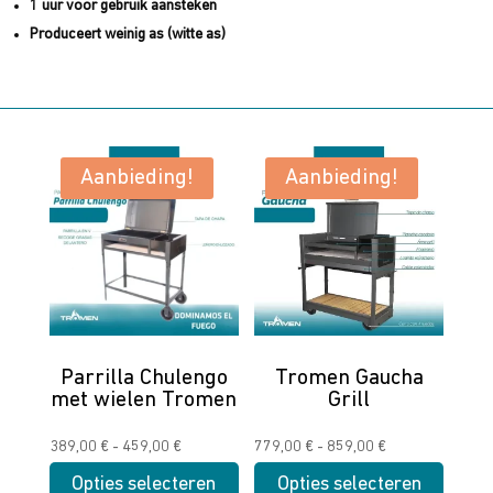
1 uur voor gebruik aansteken
Produceert weinig as (witte as)
Aanbieding!
Aanbieding!
Parrilla Chulengo
Tromen Gaucha
met wielen Tromen
Grill
Prijsklasse:
Prijsklasse:
389,00
€
-
459,00
€
779,00
€
-
859,00
€
389,00 €
779,00 €
Opties selecteren
Opties selecteren