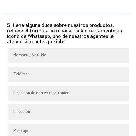
heeft
meerdere
variaties.
Si tiene alguna duda sobre nuestros productos,
Deze
rellene el formulario o haga click directamente en
optie
ícono de Whatsapp, uno de nuestros agentes le
atenderá lo antes posible.
kan
gekozen
worden
op
de
productpagina