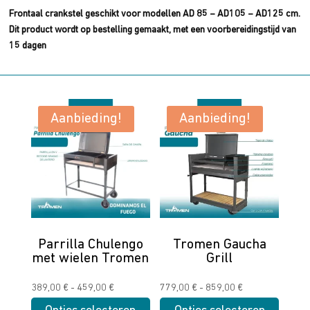
Frontaal crankstel geschikt voor modellen AD 85 – AD105 – AD125 cm.
Dit product wordt op bestelling gemaakt, met een voorbereidingstijd van
15 dagen
Aanbieding!
Aanbieding!
Parrilla Chulengo
Tromen Gaucha
met wielen Tromen
Grill
Prijsklasse:
Prijsklasse:
389,00
€
-
459,00
€
779,00
€
-
859,00
€
389,00 €
779,00 €