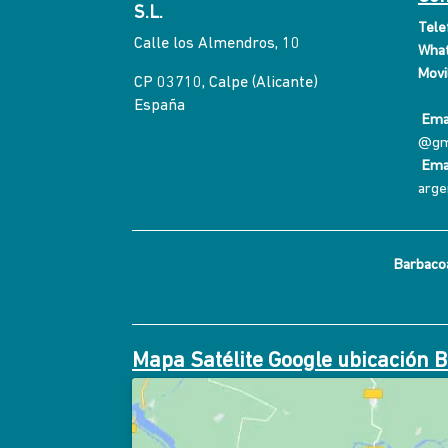
S.L.
Tele
Calle los Almendros, 10
What
Movil
CP 03710, Calpe (Alicante)
España
Emai
@gm
Ema
arge
Barbacoa
Mapa Satélite Google ubicación 