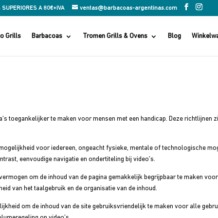
 SUPERIORES A 80€+IVA
ventas@barbacoas-argentinas.com
 Grills
Barbacoas
Tromen Grills & Ovens
Blog
Winkelw
s toegankelijker te maken voor mensen met een handicap. Deze richtlijnen zij
de mogelijkheid voor iedereen, ongeacht fysieke, mentale of technologische mog
ntrast, eenvoudige navigatie en ondertiteling bij video’s.
het vermogen om de inhoud van de pagina gemakkelijk begrijpbaar te maken voor
heid van het taalgebruik en de organisatie van de inhoud.
elijkheid om de inhoud van de site gebruiksvriendelijk te maken voor alle gebru
olumeregeling op video’s.