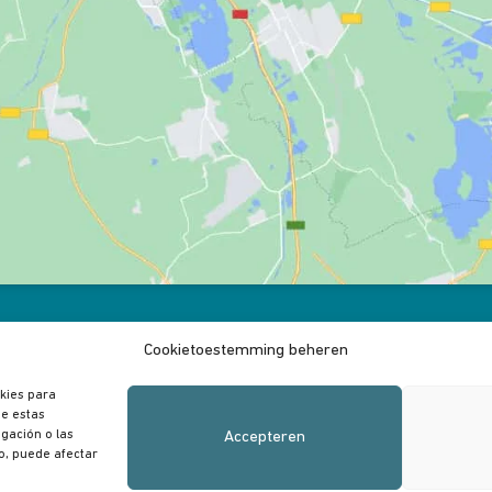
Cookietoestemming beheren
okies para
de estas
gación o las
Accepteren
to, puede afectar
Desarrollado en conjunto con
RankLeadSEO