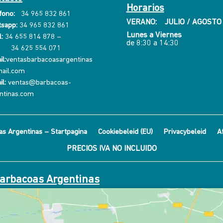
Horarios
fono:
34 965 832 861
VERANO: JULIO / AGOSTO
sapp:
34 965 832 861
Lunes a Viernes
:
34 655 814 878
–
de 8:30 a 14:30
34 625 554 071
l:
ventasbarbacoasargentinas
ail.com
il:
ventas@barbacoas-
ntinas.com
s Argentinas – Startpagina
Cookiebeleid (EU)
Privacybeleid
A
PRECIOS IVA NO INCLUIDO
Barbacoas Argentinas