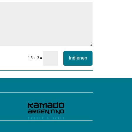
Indienen
=
13 + 3