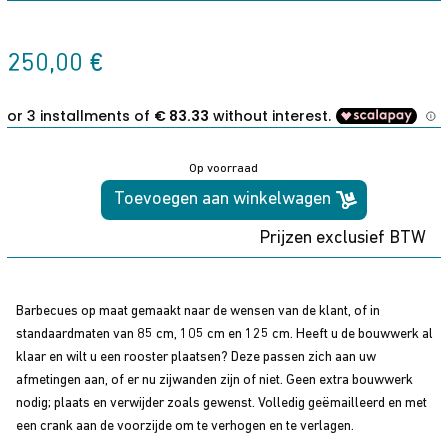
250,00
€
Op voorraad
Toevoegen aan winkelwagen
Maatwerk
fabricage
Prijzen exclusief BTW
met
voorzijde
steun
Barbecues op maat gemaakt naar de wensen van de klant, of in
en
standaardmaten van 85 cm, 105 cm en 125 cm. Heeft u de bouwwerk al
crank
klaar en wilt u een rooster plaatsen? Deze passen zich aan uw
aantal
afmetingen aan, of er nu zijwanden zijn of niet. Geen extra bouwwerk
nodig; plaats en verwijder zoals gewenst. Volledig geëmailleerd en met
een crank aan de voorzijde om te verhogen en te verlagen.