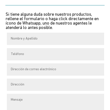
meerdere
variaties.
Si tiene alguna duda sobre nuestros productos,
Deze
rellene el formulario o haga click directamente en
optie
ícono de Whatsapp, uno de nuestros agentes le
atenderá lo antes posible.
kan
gekozen
worden
op
de
productpagina