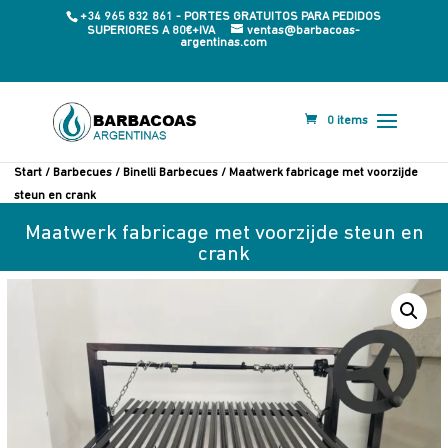
+34 965 832 861 - PORTES GRATUITOS PARA PEDIDOS
SUPERIORES A 80€+IVA
ventas@barbacoas-
argentinas.com
0 items
Start
/
Barbecues
/
Binelli Barbecues
/ Maatwerk fabricage met voorzijde
steun en crank
Maatwerk fabricage met voorzijde steun en
crank