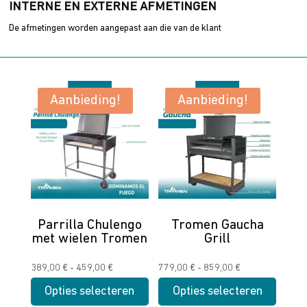
INTERNE EN EXTERNE AFMETINGEN
De afmetingen worden aangepast aan die van de klant
Aanbieding!
Aanbieding!
Parrilla Chulengo
Tromen Gaucha
met wielen Tromen
Grill
Prijsklasse:
Prijsklasse:
389,00
€
-
459,00
€
779,00
€
-
859,00
€
389,00 €
779,00 €
Opties selecteren
Opties selecteren
tot
tot