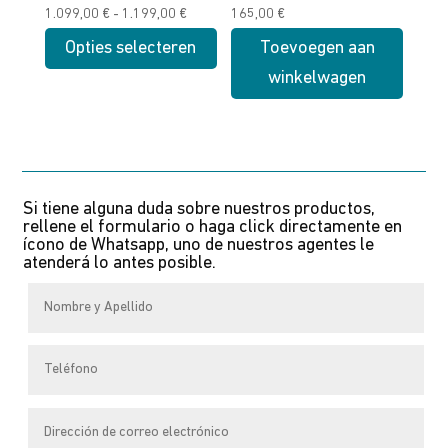
Prijsklasse:
1.099,00
€
-
1.199,00
€
165,00
€
productpagina
productpagina
1.099,00 €
Opties selecteren
Toevoegen aan
tot
winkelwagen
Dit
1.199,00 €
product
heeft
meerdere
variaties.
Si tiene alguna duda sobre nuestros productos,
Deze
rellene el formulario o haga click directamente en
optie
ícono de Whatsapp, uno de nuestros agentes le
atenderá lo antes posible.
kan
gekozen
worden
op
de
productpagina