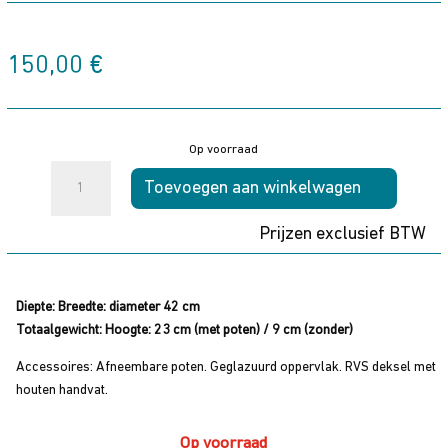
150,00
€
Op voorraad
Tromen
Toevoegen aan winkelwagen
Ploegschijf
(Disco)
Prijzen exclusief BTW
met
deksel
aantal
Diepte:
Breedte: diameter 42 cm
Totaalgewicht: Hoogte: 23 cm (met poten) / 9 cm (zonder)
Accessoires: Afneembare poten. Geglazuurd oppervlak. RVS deksel met
houten handvat.
Op voorraad