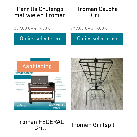
Parrilla Chulengo
Tromen Gaucha
met wielen Tromen
Grill
Prijsklasse:
Prijsklasse:
389,00
€
-
459,00
€
779,00
€
-
859,00
€
389,00 €
779,00 €
Opties selecteren
Opties selecteren
tot
tot
Dit
Dit
459,00 €
859,00 €
product
product
heeft
heeft
Aanbieding!
meerdere
meerdere
variaties.
variaties.
Deze
Deze
optie
optie
kan
kan
gekozen
gekozen
worden
worden
Tromen FEDERAL
Tromen Grillspit
Grill
op
op
de
de