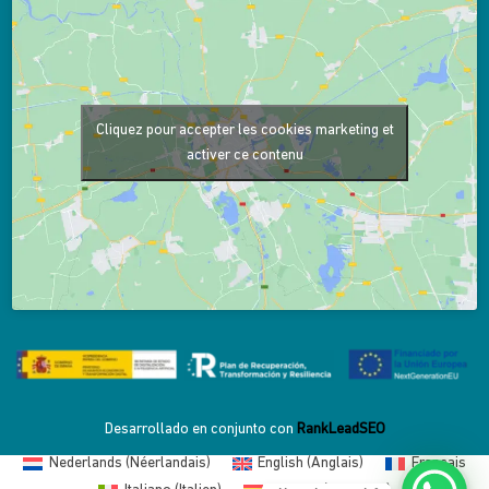
Cliquez pour accepter les cookies marketing et
activer ce contenu
Desarrollado en conjunto con
RankLeadSEO
Nederlands
(
Néerlandais
)
English
(
Anglais
)
Français