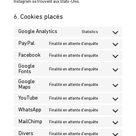
Instagram se trouvent aux États-Unis.
6. Cookies placés
Google Analytics
Statistics
Consent
to
PayPal
Finalité en attente d’enquête
Consent
service
to
Facebook
Finalité en attente d’enquête
google-
Consent
service
analytics
Google
to
paypal
Finalité en attente d’enquête
Fonts
Consent
service
to
facebook
Google
Finalité en attente d’enquête
service
Maps
Consent
google-
to
YouTube
Finalité en attente d’enquête
fonts
Consent
service
to
google-
WhatsApp
Finalité en attente d’enquête
Consent
service
maps
to
MailChimp
Finalité en attente d’enquête
youtube
Consent
service
to
Divers
Finalité en attente d’enquête
whatsapp