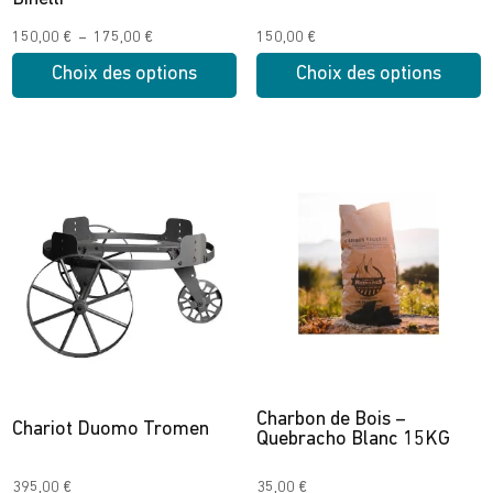
Plage
150,00
€
–
175,00
€
150,00
€
de
Choix des options
Choix des options
prix :
Ce
Ce
150,00 €
produit
produit
à
a
a
175,00 €
plusieurs
plusieurs
variations.
variations.
Les
Les
options
options
peuvent
peuvent
être
être
choisies
choisies
sur
sur
Charbon de Bois –
la
la
Chariot Duomo Tromen
Quebracho Blanc 15KG
page
page
du
du
395,00
€
35,00
€