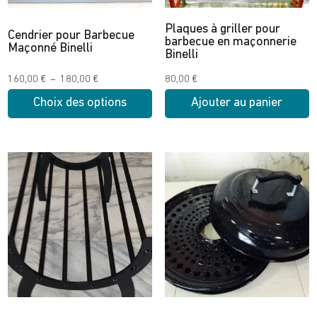
Plaques à griller pour
Cendrier pour Barbecue
barbecue en maçonnerie
Maçonné Binelli
Binelli
Plage
160,00
€
–
180,00
€
80,00
€
de
Choix des options
Ajouter au panier
prix :
Ce
160,00 €
produit
à
a
180,00 €
plusieurs
variations.
Les
options
peuvent
être
choisies
sur