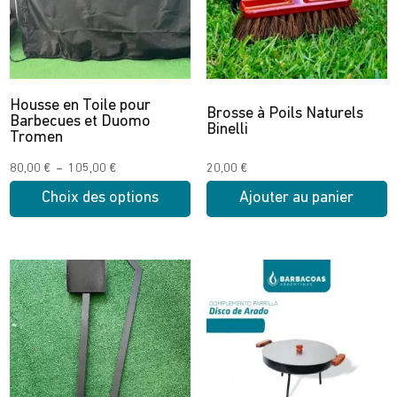
Housse en Toile pour
Brosse à Poils Naturels
Barbecues et Duomo
Binelli
Tromen
Plage
80,00
€
–
105,00
€
20,00
€
de
Choix des options
Ajouter au panier
prix :
Ce
80,00 €
produit
à
a
105,00 €
plusieurs
variations.
Les
options
peuvent