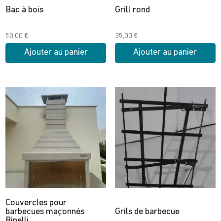
la
Bac à bois
Grill rond
page
du
50,00
€
35,00
€
produit
Ajouter au panier
Ajouter au panier
Couvercles pour
barbecues maçonnés
Grils de barbecue
Binelli