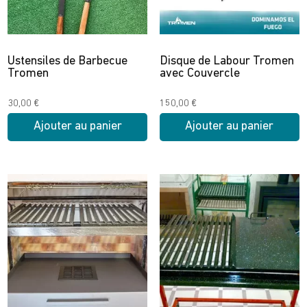
être
choisies
sur
Ustensiles de Barbecue
Disque de Labour Tromen
la
Tromen
avec Couvercle
page
du
30,00
€
150,00
€
produit
Ajouter au panier
Ajouter au panier