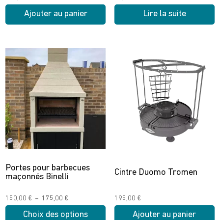
produit
produit
Ajouter au panier
Lire la suite
Portes pour barbecues
Cintre Duomo Tromen
maçonnés Binelli
Plage
150,00
€
–
175,00
€
195,00
€
de
Choix des options
Ajouter au panier