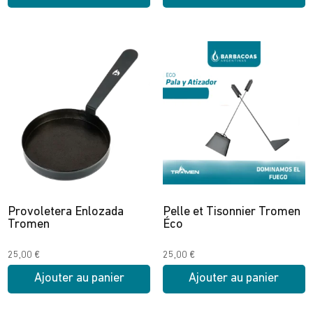
prix :
Ce
150,00 €
produit
à
a
175,00 €
plusieurs
variations.
Les
options
peuvent
être
choisies
sur
Provoletera Enlozada
Pelle et Tisonnier Tromen
la
Tromen
Éco
page
du
25,00
€
25,00
€
produit
Ajouter au panier
Ajouter au panier