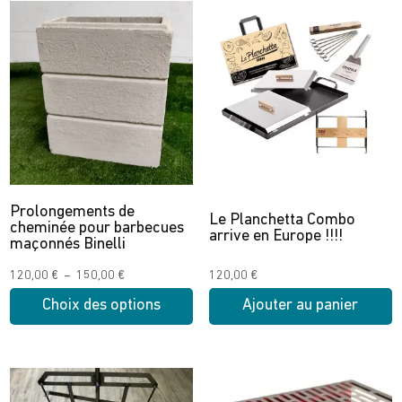
Prolongements de
Le Planchetta Combo
cheminée pour barbecues
arrive en Europe !!!!
maçonnés Binelli
Plage
120,00
€
–
150,00
€
120,00
€
de
Choix des options
Ajouter au panier
prix :
Ce
120,00 €
produit
à
a
150,00 €