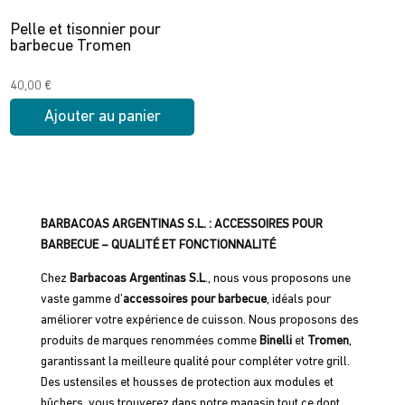
Pelle et tisonnier pour
barbecue Tromen
40,00
€
Ajouter au panier
BARBACOAS ARGENTINAS S.L. : ACCESSOIRES POUR
BARBECUE – QUALITÉ ET FONCTIONNALITÉ
Chez
Barbacoas Argentinas S.L
., nous vous proposons une
vaste gamme d’
accessoires pour barbecue
, idéals pour
améliorer votre expérience de cuisson. Nous proposons des
produits de marques renommées comme
Binelli
et
Tromen
,
garantissant la meilleure qualité pour compléter votre grill.
Des ustensiles et housses de protection aux modules et
bûchers, vous trouverez dans notre magasin tout ce dont