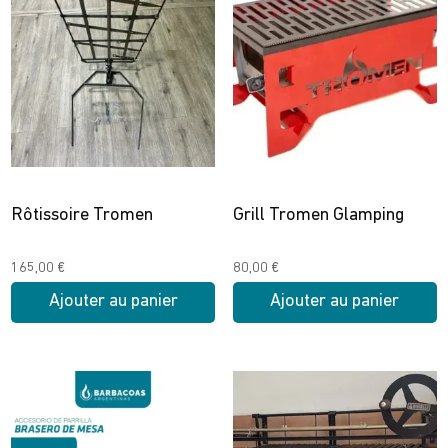
plusieurs
variations.
Les
options
peuvent
être
choisies
sur
la
Rôtissoire Tromen
Grill Tromen Glamping
page
du
165,00
€
80,00
€
produit
Ajouter au panier
Ajouter au panier