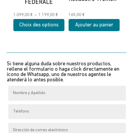
FÉDÉRALE
sur
sur
la
la
Plage
1.099,00
€
–
1.199,00
€
165,00
€
page
page
de
Choix des options
Ajouter au panier
du
du
prix :
produit
produit
Ce
1.099,00 €
produit
à
a
1.199,00 €
plusieurs
Si tiene alguna duda sobre nuestros productos,
variations.
rellene el formulario o haga click directamente en
Les
ícono de Whatsapp, uno de nuestros agentes le
atenderá lo antes posible.
options
peuvent
être
choisies
sur
la
page