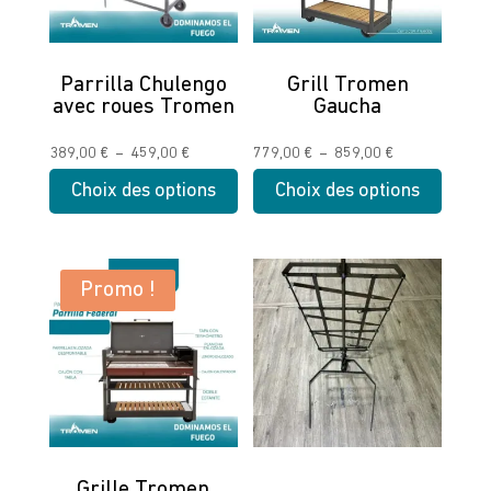
Parrilla Chulengo
Grill Tromen
avec roues Tromen
Gaucha
Plage
Plage
389,00
€
–
459,00
€
779,00
€
–
859,00
€
de
de
Choix des options
Choix des options
prix :
prix :
Ce
Ce
389,00 €
779,00 €
produit
produit
à
à
a
a
Promo !
459,00 €
859,00 €
plusieurs
plusieurs
variations.
variations.
Les
Les
options
options
peuvent
peuvent
être
être
choisies
choisies
Grille Tromen