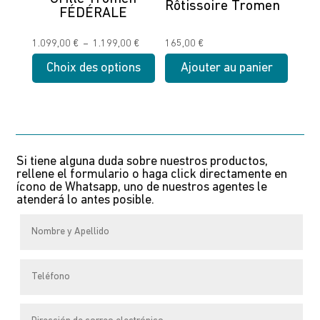
Rôtissoire Tromen
FÉDÉRALE
sur
sur
la
la
Plage
1.099,00
€
–
1.199,00
€
165,00
€
page
page
de
Choix des options
Ajouter au panier
du
du
prix :
produit
produit
Ce
1.099,00 €
produit
à
a
1.199,00 €
plusieurs
Si tiene alguna duda sobre nuestros productos,
variations.
rellene el formulario o haga click directamente en
Les
ícono de Whatsapp, uno de nuestros agentes le
atenderá lo antes posible.
options
peuvent
être
choisies
sur
la
page