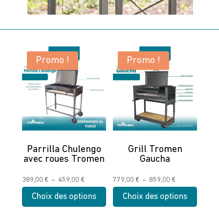
Promo !
Promo !
Parrilla Chulengo
Grill Tromen
avec roues Tromen
Gaucha
Plage
Plage
389,00
€
–
459,00
€
779,00
€
–
859,00
€
de
de
Choix des options
Choix des options
prix :
prix :
Ce
Ce
389,00 €
779,00 €