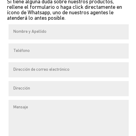
Si tiene alguna duda sobre nuestros productos,
variations.
rellene el formulario o haga click directamente en
Les
ícono de Whatsapp, uno de nuestros agentes le
atenderá lo antes posible.
options
peuvent
être
choisies
sur
la
page
du
produit