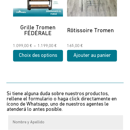
options
options
peuvent
peuvent
être
être
choisies
choisies
Grille Tromen
Rôtissoire Tromen
FÉDÉRALE
sur
sur
la
la
Plage
1.099,00
€
–
1.199,00
€
165,00
€
page
page
de
Choix des options
Ajouter au panier
du
du
prix :
produit
produit
Ce
1.099,00 €
produit
à
a
1.199,00 €
plusieurs
Si tiene alguna duda sobre nuestros productos,
variations.
rellene el formulario o haga click directamente en
Les
ícono de Whatsapp, uno de nuestros agentes le
atenderá lo antes posible.
options
peuvent
être