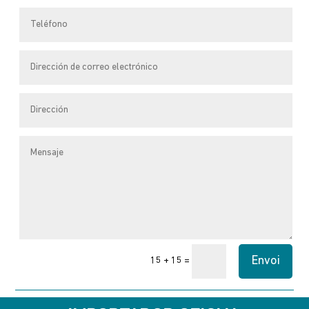
choisies
sur
la
page
du
produit
Envoi
=
15 + 15