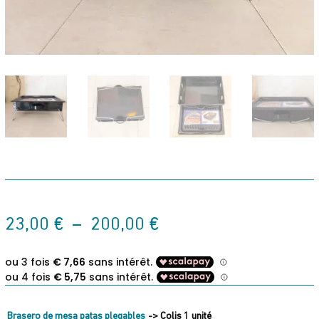
Plage
23,00
€
–
200,00
€
de
prix :
23,00 €
à
200,00 €
Brasero de mesa patas plegables
-> Colis 1 unité