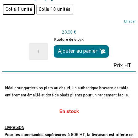
Colis 1 unité
Colis 10 unités
Effacer
23,00
€
Rupture de stock
quantité
Ajouter au panier
de
Brasero
Prix HT
avec
pieds
pliants
Idéal pour garder vos plats au chaud. Un authentique brasero de table
entièrement émaillé et doté de pieds pliants pour un rangement facile.
En stock
LIVRAISON
Pour les commandes supérieures à 80€ HT, la livraison est offerte en