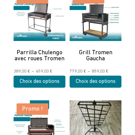
Parrilla Chulengo
Grill Tromen
avec roues Tromen
Gaucha
Plage
Plage
389,00
€
–
459,00
€
779,00
€
–
859,00
€
de
de
Choix des options
Choix des options
prix :
prix :
Ce
Ce
389,00 €
779,00 €
produit
produit
à
à
a
a
Promo !
459,00 €
859,00 €
plusieurs
plusieurs
variations.
variations.
Les
Les