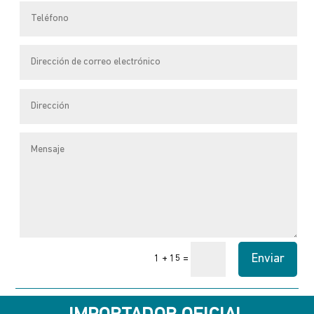
elegir
en
la
página
de
producto
Enviar
=
1 + 15