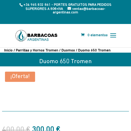
+34 965 832 861 - PORTES GRATUITOS PARA PEDIDOS
SUPERIORES A 80€+IVA
ventas@barbacoas-
argentinas.com
0 elementos
Inicio
/
Parrillas y Hornos Tromen
/
Duomos
/ Duomo 650 Tromen
Duomo 650 Tromen
LANZAMIENTO
¡Oferta!
El
El
400,00
€
300,00
€