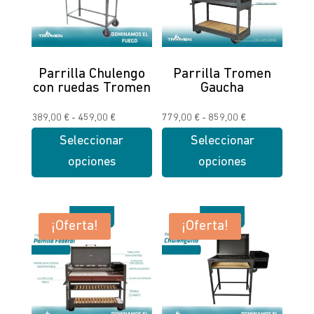
Parrilla Chulengo
Parrilla Tromen
con ruedas Tromen
Gaucha
Rango
Rango
389,00
€
-
459,00
€
779,00
€
-
859,00
€
de
de
Seleccionar
Seleccionar
precios:
precios:
opciones
opciones
desde
desde
Este
Este
389,00 €
779,00 €
producto
producto
hasta
hasta
tiene
tiene
¡Oferta!
¡Oferta!
459,00 €
859,00 €
múltiples
múltiples
variantes.
variantes.
Las
Las
opciones
opciones
se
se