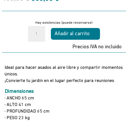
precio
precio
original
actual
era:
es:
Hay existencias (puede reservarse)
400,00 €.
300,00 €.
Duomo
Añadir al carrito
650
Tromen
Precios IVA no incluido
cantidad
Ideal para hacer asados al aire libre y compartir momentos
únicos.
¡Convierte tu jardín en el lugar perfecto para reuniones
Dimensiones
·
ANCHO 65 cm
·
ALTO 41 cm
·
PROFUNDIDAD 65 cm
·
PESO 23 kg