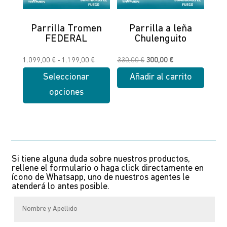
pueden
pueden
elegir
elegir
Parrilla Tromen
Parrilla a leña
FEDERAL
Chulenguito
en
en
la
la
Rango
El
El
1.099,00
€
-
1.199,00
€
330,00
€
300,00
€
página
página
de
precio
precio
Seleccionar
Añadir al carrito
de
de
precios:
original
actual
producto
producto
opciones
desde
era:
es:
Este
1.099,00 €
330,00 €.
300,00 €.
producto
hasta
tiene
1.199,00 €
múltiples
Si tiene alguna duda sobre nuestros productos,
variantes.
rellene el formulario o haga click directamente en
Las
ícono de Whatsapp, uno de nuestros agentes le
atenderá lo antes posible.
opciones
se
pueden