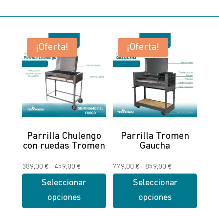
¡Oferta!
¡Oferta!
Parrilla Chulengo
Parrilla Tromen
con ruedas Tromen
Gaucha
Rango
Rango
389,00
€
-
459,00
€
779,00
€
-
859,00
€
de
de
Seleccionar
Seleccionar
precios:
precios:
opciones
opciones
desde
desde
Este
Este
389,00 €
779,00 €