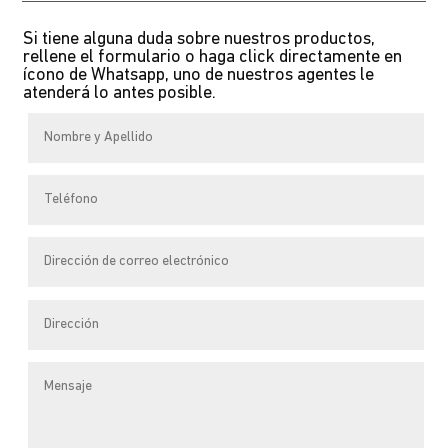
múltiples
Si tiene alguna duda sobre nuestros productos,
variantes.
rellene el formulario o haga click directamente en
Las
ícono de Whatsapp, uno de nuestros agentes le
atenderá lo antes posible.
opciones
se
pueden
elegir
en
la
página
de
producto