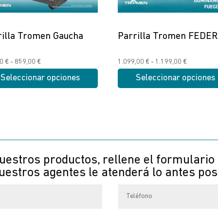
rilla Tromen Gaucha
Parrilla Tromen FEDE
Rango
Rango
00
€
-
859,00
€
1.099,00
€
-
1.199,00
€
de
de
Seleccionar opciones
Seleccionar opciones
precios:
precios:
Este
desde
desde
cto
producto
779,00 €
1.099,00 
tiene
hasta
hasta
les
múltiples
859,00 €
1.199,00 
tes.
variantes.
Las
uestros productos, rellene el formulario
nes
opciones
estros agentes le atenderá lo antes pos
se
n
pueden
elegir