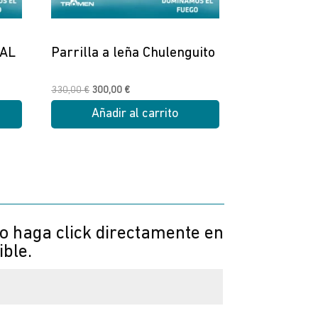
RAL
Parrilla a leña Chulenguito
El
El
330,00
€
300,00
€
precio
precio
Añadir al carrito
original
actual
era:
es:
€
330,00 €.
300,00 €.
€
 o haga click directamente en
ible.