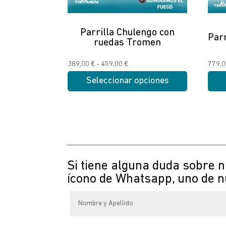
Parrilla Chulengo con
Par
ruedas Tromen
Rango
389,00
€
-
459,00
€
779,
de
Seleccionar opciones
precios:
Este
Este
desde
producto
produ
389,00 €
tiene
tiene
hasta
múltiples
múltip
459,00 €
variantes.
varian
Las
Las
Si tiene alguna duda sobre n
opciones
opcio
ícono de Whatsapp, uno de nu
se
se
pueden
puede
elegir
elegir