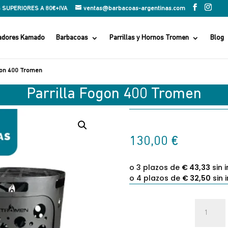
 SUPERIORES A 80€+IVA
ventas@barbacoas-argentinas.com
adores Kamado
Barbacoas
Parrillas y Hornos Tromen
Blog
ogon 400 Tromen
Parrilla Fogon 400 Tromen
130,00
€
Parrilla
Fogon
400